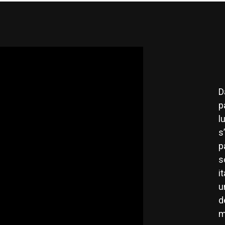
D
p
l
s
p
s
i
u
d
m