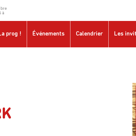
mbre
5 à
La prog !
Événements
Calendrier
Les invi
RK