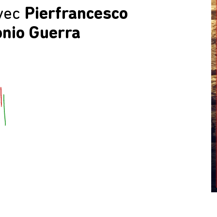
vec
Pierfrancesco
onio Guerra