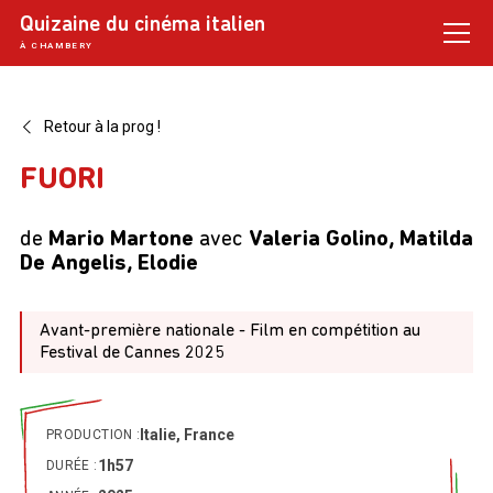
Skip
Quizaine du cinéma italien
to
À CHAMBERY
content
FACEBOOK
Retour à la prog !
FUORI
de
Mario Martone
avec
Valeria Golino, Matilda
De Angelis, Elodie
Avant-première nationale - Film en compétition au
Festival de Cannes 2025
Italie, France
PRODUCTION :
1h57
DURÉE :