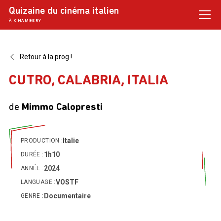
Skip
Quizaine du cinéma italien
to
À CHAMBERY
content
FACEBOOK
Retour à la prog !
CUTRO, CALABRIA, ITALIA
de
Mimmo Calopresti
Italie
PRODUCTION :
1h10
DURÉE :
2024
ANNÉE :
VOSTF
LANGUAGE :
Documentaire
GENRE :